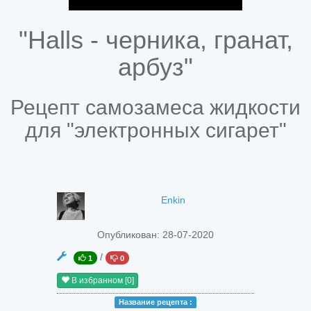
"Halls - черника, гранат,
арбуз"
Рецепт самозамеса жидкости
для "электронных сигарет"
Enkin
Опубликован:
28-07-2020
/
1
0
В избранном
[0]
Название peцепта :