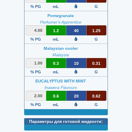
% PG
mL
G
Pomegranate
Perfumer's Apprentice
1.2
40
1.25
% PG
mL
G
Malaysian cooler
Malaysia
0.3
10
0.31
% PG
mL
G
EUCALYPTUS WITH MINT
Inawera Flavours
0.6
20
0.62
% PG
mL
G
Параметры для готовой жидкости: