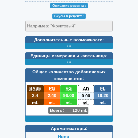
Описание peцепта :
Вкусы в peцепте:
Дополнительные возможности:
Единицы измерения и капельница:
Общее количество добавляемых
компонентов:
BASE
PG
VG
FL
AD
2.4
2.40
96.00
19.20
0.00
mL
mL
mL
mL
mL
Всего:
120
mL
Ароматизаторы:
Hpno