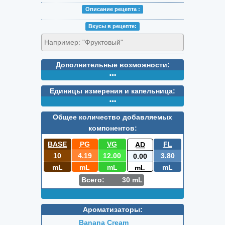
Описание peцепта :
Вкусы в peцепте:
Дополнительные возможности:
Единицы измерения и капельница:
Общее количество добавляемых
компонентов:
BASE
PG
VG
FL
AD
10
4.19
12.00
3.80
0.00
mL
mL
mL
mL
mL
Всего:
30
mL
Ароматизаторы:
Banana Cream