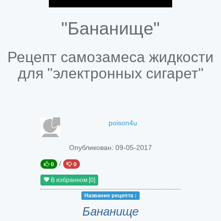
"Бананище"
Рецепт самозамеса жидкости
для "электронных сигарет"
poison4u
Опубликован:
09-05-2017
/
0
0
В избранном
[0]
Название peцепта :
Бананище