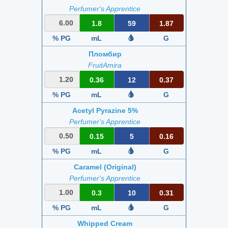
Perfumer's Apprentice
1.8
59
1.87
% PG
mL
G
Пломбир
FruitAmira
0.36
12
0.37
% PG
mL
G
Acetyl Pyrazine 5%
Perfumer's Apprentice
0.15
5
0.16
% PG
mL
G
Caramel (Original)
Perfumer's Apprentice
0.3
10
0.31
% PG
mL
G
Whipped Cream